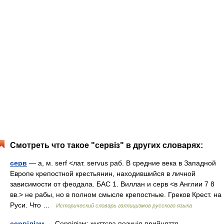
Смотреть что такое "сервіз" в других словарях:
серв
— а, м. serf <лат. servus раб. В средние века в Западной
Европе крепостной крестьянин, находившийся в личной
зависимости от феодала. БАС 1. Виллан и серв <в Англии 7 8
вв.> не рабы, но в полном смысле крепостные. Греков Крест. на
Руси. Что …
Исторический словарь галлицизмов русского языка
сервілізм
— Сервілізм: життєва позиція прийняття