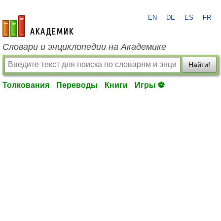
EN
DE
ES
FR
academic.ru
Словари и энциклопедии на Академике
Найти!
Толкования
Переводы
Книги
Игры ⚽