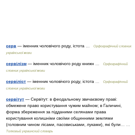
серв
— іменник чоловічого роду, істота …
Орфографічний словник
української мови
сервілізм
— іменник чоловічого роду книжн …
Орфографічний
словник української мови
сервіліст
— іменник чоловічого роду, істота …
Орфографічний
словник української мови
сервітут
— Сервітут: в феодальному звичаєвому праві:
обмежене право користування чужим майном; в Галичині,
форма збереження за підданими селянами права
користування колишніми своїми общинними землями
(головним чином лісами, пасовиськами, луками), які були… …
Толковый украинский словарь