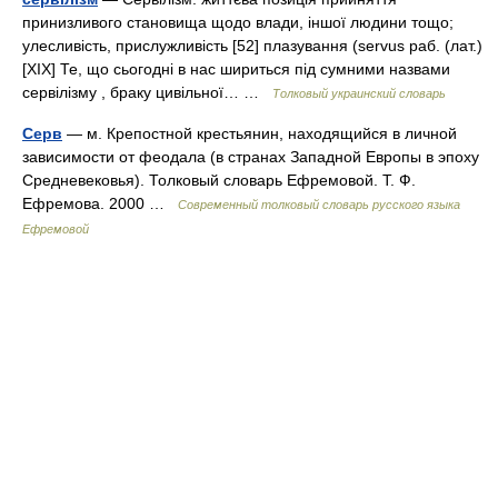
принизливого становища щодо влади, іншої людини тощо;
улесливість, прислужливість [52] плазування (servus раб. (лат.)
[XIX] Те, що сьогодні в нас шириться під сумними назвами
сервілізму , браку цивільної… …
Толковый украинский словарь
Серв
— м. Крепостной крестьянин, находящийся в личной
зависимости от феодала (в странах Западной Европы в эпоху
Средневековья). Толковый словарь Ефремовой. Т. Ф.
Ефремова. 2000 …
Современный толковый словарь русского языка
Ефремовой