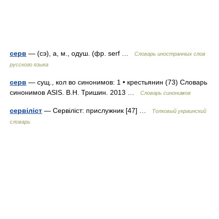
серв
— (сэ), а, м., одуш. (фр. serf …
Словарь иностранных слов
русского языка
серв
— сущ., кол во синонимов: 1 • крестьянин (73) Словарь
синонимов ASIS. В.Н. Тришин. 2013 …
Словарь синонимов
сервіліст
— Сервіліст: прислужник [47] …
Толковый украинский
словарь